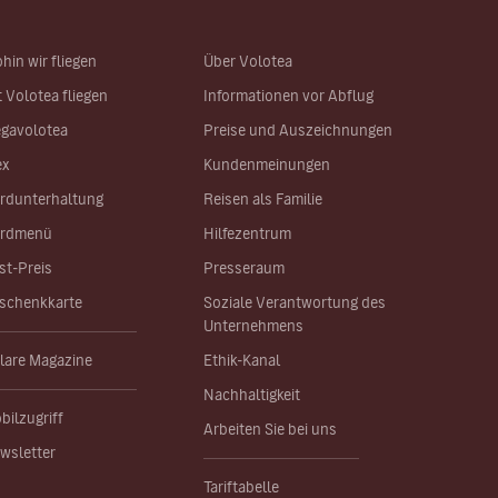
hin wir fliegen
Über Volotea
t Volotea fliegen
Informationen vor Abflug
gavolotea
Preise und Auszeichnungen
ex
Kundenmeinungen
rdunterhaltung
Reisen als Familie
rdmenü
Hilfezentrum
st-Preis
Presseraum
schenkkarte
Soziale Verantwortung des
Unternehmens
lare Magazine
Ethik-Kanal
Nachhaltigkeit
bilzugriff
Arbeiten Sie bei uns
wsletter
Tariftabelle