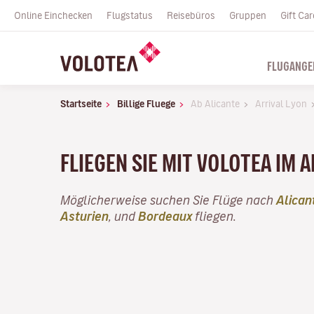
Online Einchecken
Flugstatus
Reisebüros
Gruppen
Gift Car
FLUGANGE
Startseite
Billige Fluege
Ab Alicante
Arrival Lyon
FLIEGEN SIE MIT VOLOTEA IM A
Möglicherweise suchen Sie Flüge nach
Alican
Asturien
, und
Bordeaux
fliegen.