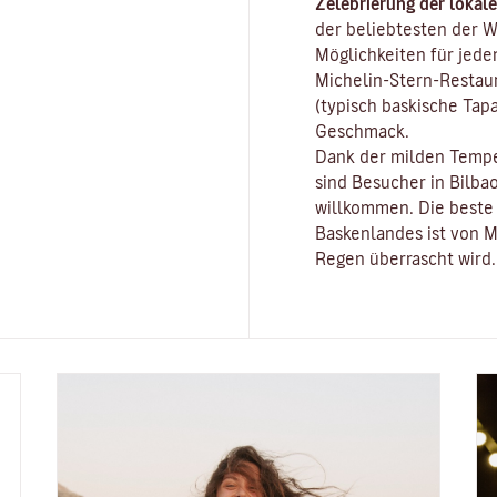
Zelebrierung der lokal
der beliebtesten der We
Möglichkeiten für jed
Michelin-Stern-Restaur
(typisch baskische Tapa
Geschmack.
Dank der milden Temper
sind Besucher in Bilba
willkommen. Die beste 
Baskenlandes ist von 
Regen überrascht wird.