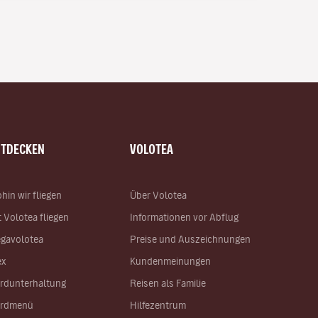
NTDECKEN
VOLOTEA
hin wir fliegen
Über Volotea
t Volotea fliegen
Informationen vor Abflug
gavolotea
Preise und Auszeichnungen
ex
Kundenmeinungen
rdunterhaltung
Reisen als Familie
rdmenü
Hilfezentrum