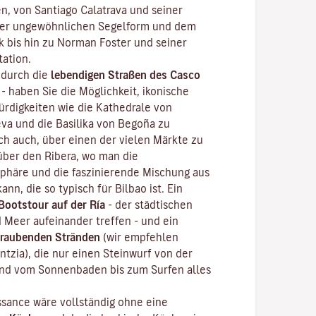
en, von Santiago Calatrava und seiner
hrer ungewöhnlichen Segelform und dem
 bis hin zu Norman Foster und seiner
ation.
 durch die
lebendigen Straßen des
Casco
- haben Sie die Möglichkeit, ikonische
digkeiten wie die Kathedrale von
eva und die Basilika von Begoña zu
ch auch, über einen der vielen Märkte zu
über den Ribera, wo man die
phäre und die faszinierende Mischung aus
nn, die so typisch für Bilbao ist. Ein
Bootstour auf der Ría
- der städtischen
Meer aufeinander treffen - und ein
raubenden Stränden
(wir empfehlen
ntzia), die nur einen Steinwurf von der
 und vom Sonnenbaden bis zum Surfen alles
ssance wäre vollständig ohne eine