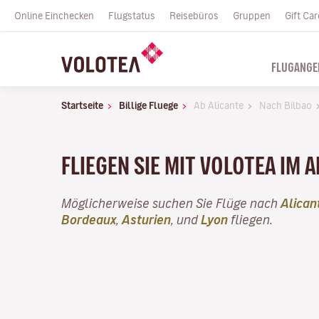
Online Einchecken
Flugstatus
Reisebüros
Gruppen
Gift Car
FLUGANGE
Startseite
Billige Fluege
Ab Alicante
Nach Bilbao
FLIEGEN SIE MIT VOLOTEA IM A
Möglicherweise suchen Sie Flüge nach
Alican
Bordeaux
,
Asturien
, und
Lyon
fliegen.