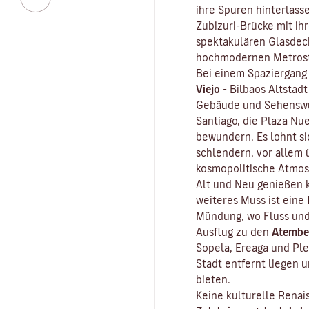
ihre Spuren hinterlass
Zubizuri-Brücke mit i
spektakulären Glasdeck
hochmodernen Metrost
Bei einem Spaziergang
Viejo
-
Bilbaos Altstadt
Gebäude und Sehenswür
Santiago, die Plaza Nu
bewundern. Es lohnt si
schlendern, vor allem 
kosmopolitische Atmos
Alt und Neu genießen ka
weiteres Muss ist eine
Mündung, wo Fluss und 
Ausflug zu den
Atembe
Sopela, Ereaga und Ple
Stadt entfernt liegen
bieten.
Keine kulturelle Renai