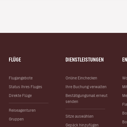
FLÜGE
DIENSTLEISTUNGEN
E
Flugangebote
Online Einchecken
Wo
Status Ihres Fluges
Ihre Buchung verwalten
Mi
Direkte Flüge
Bestätigungsmail erneut
Me
senden
Fl
Reiseagenturen
Bo
Sitze auswählen
Gruppen
Bo
Gepäck hinzufügen