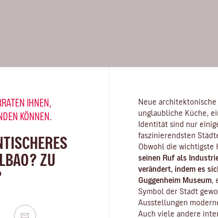
RRATEN IHNEN,
Neue architektonische 
unglaubliche Küche, ein
INDEN KÖNNEN.
Identität sind nur einig
faszinierendsten Städ
NTISCHERES
Obwohl die wichtigste
ILBAO? ZU
seinen Ruf als Industr
verändert, indem es sic
?
Guggenheim Museum
,
Symbol der Stadt gewo
Ausstellungen moderne
Auch viele andere inte