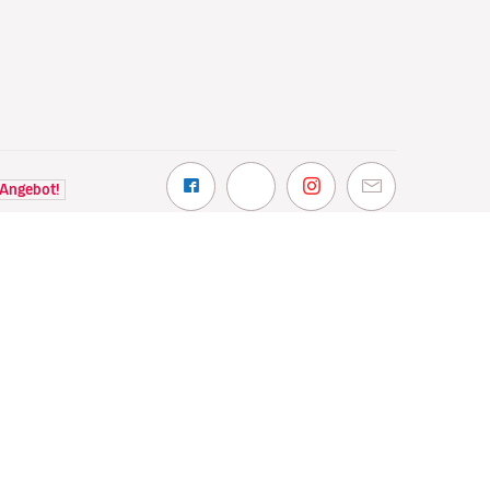
 Angebot!
NTDECKEN
VOLOTEA
hin wir fliegen
Über Volotea