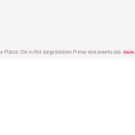
e Plätze. Die in Rot dargestellten Preise sind jeweils das
beste
FLÜGE
DIENSTLEISTUNGEN
E
Flugangebote
Online Einchecken
Wo