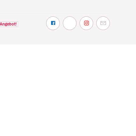
 Angebot!
NTDECKEN
VOLOTEA
hin wir fliegen
Über Volotea
t Volotea fliegen
Informationen vor Abflug
gavolotea
Preise und Auszeichnungen
ex
Kundenmeinungen