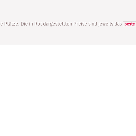
e Plätze. Die in Rot dargestellten Preise sind jeweils das
beste
FLÜGE
DIENSTLEISTUNGEN
E
Flugangebote
Online Einchecken
Wo
Status Ihres Fluges
Ihre Buchung verwalten
Mi
Direkte Flüge
Bestätigungsmail erneut
Me
senden
Fl