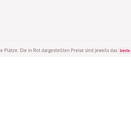
e Plätze. Die in Rot dargestellten Preise sind jeweils das
beste
FLÜGE
DIENSTLEISTUNGEN
E
Flugangebote
Online Einchecken
Wo