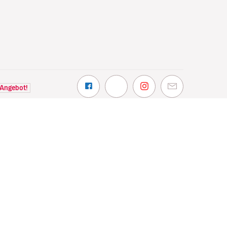
 Angebot!
NTDECKEN
VOLOTEA
hin wir fliegen
Über Volotea