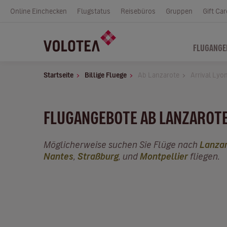
Online Einchecken
Flugstatus
Reisebüros
Gruppen
Gift Car
FLUGANGE
Startseite
Billige Fluege
Ab Lanzarote
Arrival Lyo
FLUGANGEBOTE AB LANZAROTE
Möglicherweise suchen Sie Flüge nach
Lanza
Nantes
,
Straßburg
, und
Montpellier
fliegen.