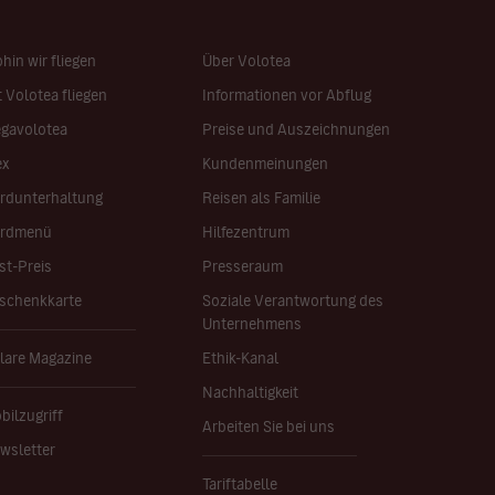
hin wir fliegen
Über Volotea
t Volotea fliegen
Informationen vor Abflug
gavolotea
Preise und Auszeichnungen
ex
Kundenmeinungen
rdunterhaltung
Reisen als Familie
rdmenü
Hilfezentrum
st-Preis
Presseraum
schenkkarte
Soziale Verantwortung des
Unternehmens
lare Magazine
Ethik-Kanal
Nachhaltigkeit
bilzugriff
Arbeiten Sie bei uns
wsletter
Tariftabelle