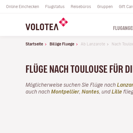
Online Einchecken
Flugstatus
Reisebüros
Gruppen
Gift Car
FLUGANGE
Startseite
Billige Fluege
Ab Lanzarote
Nach Toulo
FLÜGE NACH TOULOUSE FÜR D
Möglicherweise suchen Sie Flüge nach
Lanza
auch nach
Montpellier
,
Nantes
, und
Lille
flie