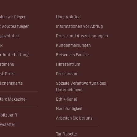
hin wir fliegen
Über Volotea
t Volotea fliegen
Informationen vor Abflug
gavolotea
Preise und Auszeichnungen
ex
Kundenmeinungen
rdunterhaltung
Reisen als Familie
rdmenü
Hilfezentrum
st-Preis
Presseraum
schenkkarte
Soziale Verantwortung des
Unternehmens
lare Magazine
Ethik-Kanal
Nachhaltigkeit
bilzugriff
Arbeiten Sie bei uns
wsletter
Tariftabelle