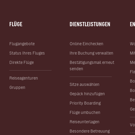
FLÜGE
DIENSTLEISTUNGEN
E
Flugangebote
Online Einchecken
Wo
Status Ihres Fluges
Ihre Buchung verwalten
Mi
Direkte Flüge
Bestätigungsmail erneut
Me
senden
Fl
Reiseagenturen
Bo
Sitze auswählen
Gruppen
Bo
Gepäck hinzufügen
Be
Priority Boarding
Ge
Flüge umbuchen
Reiseunterlagen
Vo
Besondere Betreuung