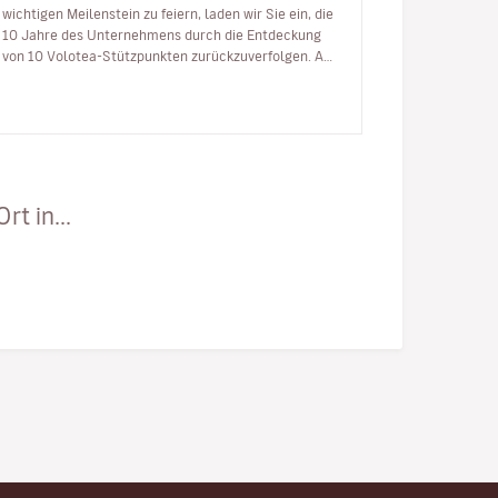
wichtigen Meilenstein zu feiern, laden wir Sie ein, die
10 Jahre des Unternehmens durch die Entdeckung
von 10 Volotea-Stützpunkten zurückzuverfolgen. Am
5. April 2012 fü…
t in...