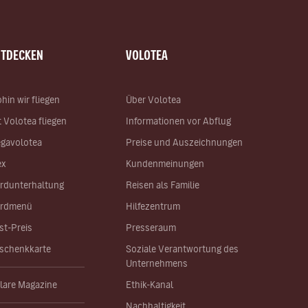
NTDECKEN
VOLOTEA
hin wir fliegen
Über Volotea
t Volotea fliegen
Informationen vor Abflug
gavolotea
Preise und Auszeichnungen
ex
Kundenmeinungen
rdunterhaltung
Reisen als Familie
rdmenü
Hilfezentrum
st-Preis
Presseraum
schenkkarte
Soziale Verantwortung des
Unternehmens
lare Magazine
Ethik-Kanal
Nachhaltigkeit