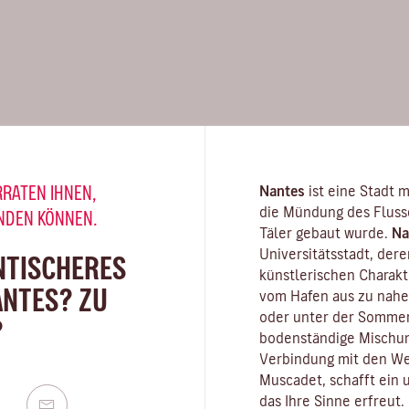
RRATEN IHNEN,
Nantes
ist eine Stadt m
die Mündung des
Fluss
INDEN KÖNNEN.
Täler gebaut wurde.
Na
Universitätsstadt
, der
NTISCHERES
künstlerischen Charak
ANTES? ZU
vom Hafen aus zu nahe
oder unter der Sommer
?
bodenständige Mischun
Verbindung mit den We
Muscadet
, schafft ein
das Ihre Sinne erfreut.