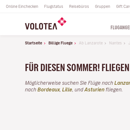
Online Einchecken
Flugstatus
Reisebüros
Gruppen
Gift Car
FLUGANGE
Startseite
Billige Fluege
Ab Lanzarote
Nantes
J
FÜR DIESEN SOMMER! FLIEGEN 
Möglicherweise suchen Sie Flüge nach
Lanza
nach
Bordeaux
,
Lille
, und
Asturien
fliegen.