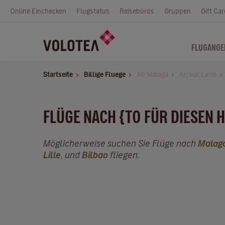
Online Einchecken
Flugstatus
Reisebüros
Gruppen
Gift Car
FLUGANGE
Startseite
Billige Fluege
Ab Malaga
Arrival Lyon
FLÜGE NACH {TO FÜR DIESEN 
Möglicherweise suchen Sie Flüge nach
Malag
Lille
, und
Bilbao
fliegen.