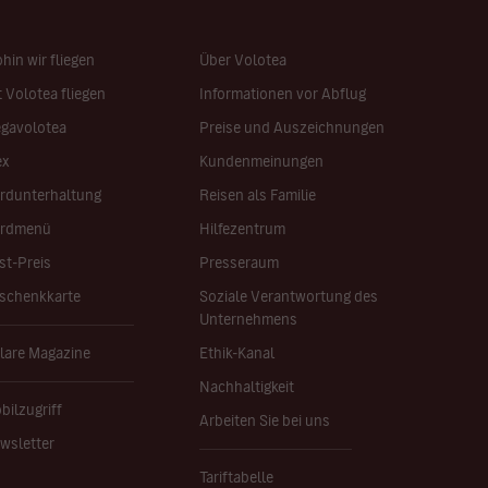
hin wir fliegen
Über Volotea
t Volotea fliegen
Informationen vor Abflug
gavolotea
Preise und Auszeichnungen
ex
Kundenmeinungen
rdunterhaltung
Reisen als Familie
rdmenü
Hilfezentrum
st-Preis
Presseraum
schenkkarte
Soziale Verantwortung des
Unternehmens
lare Magazine
Ethik-Kanal
Nachhaltigkeit
bilzugriff
Arbeiten Sie bei uns
wsletter
Tariftabelle