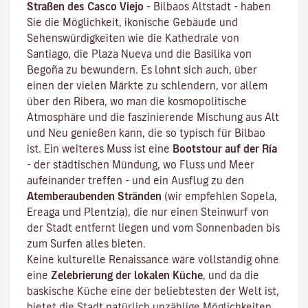
Straßen des
Casco Viejo
-
Bilbaos Altstadt
- haben
Sie die Möglichkeit, ikonische Gebäude und
Sehenswürdigkeiten wie die Kathedrale von
Santiago, die Plaza Nueva und die Basilika von
Begoña zu bewundern. Es lohnt sich auch, über
einen der vielen Märkte zu schlendern, vor allem
über den Ribera, wo man die kosmopolitische
Atmosphäre und die faszinierende Mischung aus Alt
und Neu genießen kann, die so typisch für Bilbao
ist. Ein weiteres Muss ist eine
Bootstour auf der Ría
- der städtischen Mündung, wo Fluss und Meer
aufeinander treffen - und ein Ausflug zu den
Atemberaubenden Stränden
(wir empfehlen Sopela,
Ereaga und Plentzia), die nur einen Steinwurf von
der Stadt entfernt liegen und vom Sonnenbaden bis
zum Surfen alles bieten.
Keine kulturelle Renaissance wäre vollständig ohne
eine
Zelebrierung der lokalen Küche
, und da die
baskische Küche eine der beliebtesten der Welt ist,
bietet die Stadt natürlich unzählige Möglichkeiten