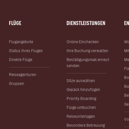
FLÜGE
DIENSTLEISTUNGEN
E
Flugangebote
Online Einchecken
Wo
Status Ihres Fluges
Ihre Buchung verwalten
Mi
Direkte Flüge
Bestätigungsmail erneut
Me
senden
Fl
Reiseagenturen
Bo
Sitze auswählen
Gruppen
Bo
Gepäck hinzufügen
Be
Priority Boarding
Ge
Flüge umbuchen
Reiseunterlagen
Vo
Besondere Betreuung