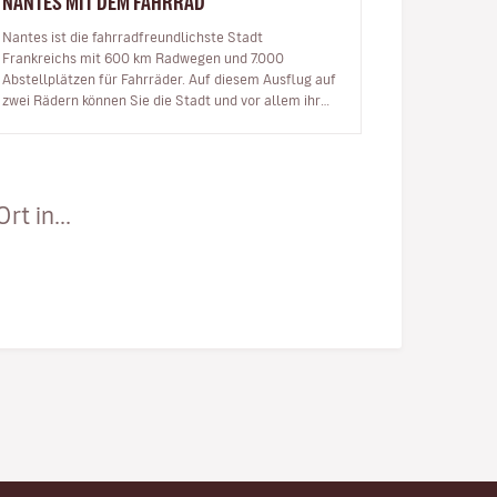
NANTES MIT DEM FAHRRAD
Nantes ist die fahrradfreundlichste Stadt
Frankreichs mit 600 km Radwegen und 7.000
Abstellplätzen für Fahrräder. Auf diesem Ausflug auf
zwei Rädern können Sie die Stadt und vor allem ihre
wunderschönen Orte entdecken. Ic…
t in...