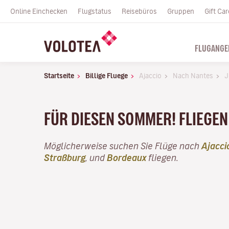
Online Einchecken
Flugstatus
Reisebüros
Gruppen
Gift Car
FLUGANGE
Startseite
Billige Fluege
Ajaccio
Nach Nantes
J
FÜR DIESEN SOMMER! FLIEGEN 
Möglicherweise suchen Sie Flüge nach
Ajacci
Straßburg
, und
Bordeaux
fliegen.