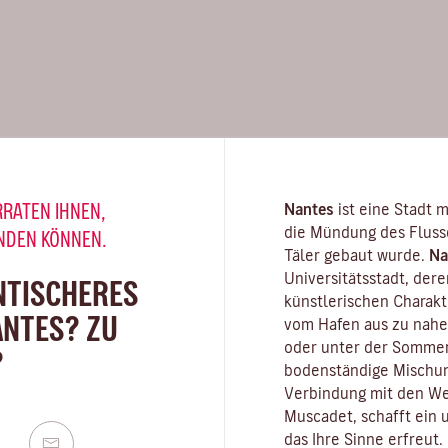
RRATEN IHNEN,
Nantes
ist eine Stadt m
die Mündung des
Fluss
INDEN KÖNNEN.
Täler gebaut wurde.
Na
Universitätsstadt
, der
NTISCHERES
künstlerischen Charak
ANTES? ZU
vom Hafen aus zu nahe
oder unter der Sommer
?
bodenständige Mischun
Verbindung mit den We
Muscadet
, schafft ein
das Ihre Sinne erfreut.