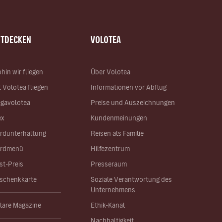
NTDECKEN
VOLOTEA
hin wir fliegen
Über Volotea
t Volotea fliegen
Informationen vor Abflug
gavolotea
Preise und Auszeichnungen
ex
Kundenmeinungen
rdunterhaltung
Reisen als Familie
rdmenü
Hilfezentrum
st-Preis
Presseraum
schenkkarte
Soziale Verantwortung des
Unternehmens
lare Magazine
Ethik-Kanal
Nachhaltigkeit