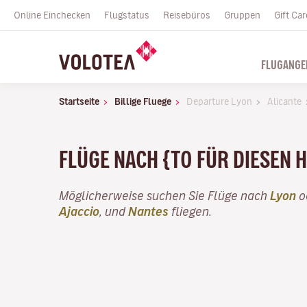
Online Einchecken
Flugstatus
Reisebüros
Gruppen
Gift Car
FLUGANGE
Startseite
Billige Fluege
Departure Lyon
Alicante
FLÜGE NACH {TO FÜR DIESEN 
Möglicherweise suchen Sie Flüge nach
Lyon
o
Ajaccio
, und
Nantes
fliegen.