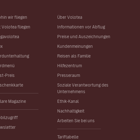
hin wir fliegen
Über Volotea
t Volotea fliegen
Informationen vor Abflug
gavolotea
Preise und Auszeichnungen
ex
Kundenmeinungen
rdunterhaltung
Reisen als Familie
rdmenü
Hilfezentrum
st-Preis
Presseraum
schenkkarte
Soziale Verantwortung des
Unternehmens
lare Magazine
Ethik-Kanal
Nachhaltigkeit
bilzugriff
Arbeiten Sie bei uns
wsletter
Tariftabelle