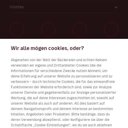
Volotea
Wir alle mögen cookies, oder?
Arbeiten Sie bei uns
Abgesehen von der Welt der Bäckereien und echten Keksen
verwenden wir eigene und Drittanbieter-Cookies (die die
Informationen für verschiedene Zwecke nutzen können), um
deine Erfahrung auf unserer Website zu personalisieren und zu
Laden Sie Volotea app für iOS und Android herunter
verbessern – durch technische Cookies, die für das einwandfreie
Funktionieren der Website erforderlich sind, sowie zur Analyse
unserer Dienste und gegebenenfalls zur Anzeige personalisierter
Werbung, die auf deine Interessen zugeschnitten ist, sowohl auf
unserer Website als auch auf anderen. All dies basiert auf
deinem Navigationsprofil und deinem Interesse an bestimmten
Inhalten, Angeboten oder Produkten. Bitte bestätige, dass du
deren Verwendung akzeptierst, oder konfiguriere sie über die
Schaltfläche „Cookie-Einstellungen“, wo du sie auch ablehnen