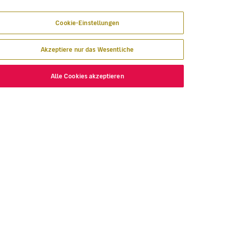
Cookie-Einstellungen
Akzeptiere nur das Wesentliche
Alle Cookies akzeptieren
 Angebot!
NTDECKEN
VOLOTEA
hin wir fliegen
Über Volotea