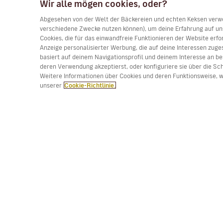
Wir alle mögen cookies, oder?
Abgesehen von der Welt der Bäckereien und echten Keksen verwen
verschiedene Zwecke nutzen können), um deine Erfahrung auf uns
Cookies, die für das einwandfreie Funktionieren der Website erfo
Anzeige personalisierter Werbung, die auf deine Interessen zuges
basiert auf deinem Navigationsprofil und deinem Interesse an be
deren Verwendung akzeptierst, oder konfiguriere sie über die Sc
Weitere Informationen über Cookies und deren Funktionsweise, wi
unserer
Cookie-Richtlinie.
(*) Preis pro Strecke, Gebühren inklusive. Begrenzt