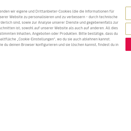
den wir eigene und Drittanbieter-Cookies (die die Informationen für
erer Website zu personalisieren und zu verbessern – durch technische
rderlich sind, sowie zur Analyse unserer Dienste und gegebenenfalls zur
chnitten ist, sowohl auf unserer Website als auch auf anderen. All dies
stimmten Inhalten, Angeboten oder Produkten. Bitte bestätige, dass du
haltfläche „Cookie-Einstellungen“, wo du sie auch ablehnen kannst.
e du deinen Browser konfigurieren und sie löschen kannst, findest du in
e Plätze. Die in Rot dargestellten Preise sind jeweils das
beste
FLÜGE
DIENSTLEISTUNGEN
E
Flugangebote
Online Einchecken
Wo