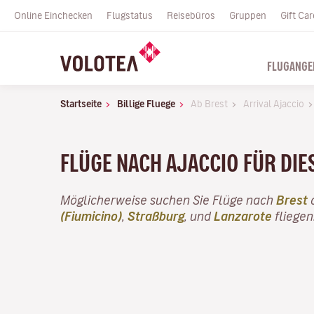
Online Einchecken
Flugstatus
Reisebüros
Gruppen
Gift Car
FLUGANGE
Startseite
Billige Fluege
Ab Brest
Arrival Ajaccio
FLÜGE NACH AJACCIO FÜR DI
Möglicherweise suchen Sie Flüge nach
Brest
o
(Fiumicino)
,
Straßburg
, und
Lanzarote
fliegen