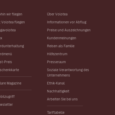
hin wir fliegen
Über Volotea
t Volotea fliegen
Informationen vor Abflug
gavolotea
Preise und Auszeichnungen
ex
Kundenmeinungen
rdunterhaltung
Reisen als Familie
rdmenü
Hilfezentrum
st-Preis
Presseraum
schenkkarte
Soziale Verantwortung des
Unternehmens
lare Magazine
Ethik-Kanal
Nachhaltigkeit
bilzugriff
Arbeiten Sie bei uns
wsletter
Tariftabelle