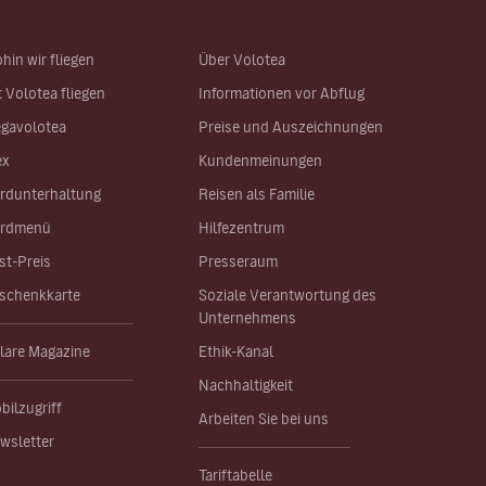
hin wir fliegen
Über Volotea
t Volotea fliegen
Informationen vor Abflug
gavolotea
Preise und Auszeichnungen
ex
Kundenmeinungen
rdunterhaltung
Reisen als Familie
rdmenü
Hilfezentrum
st-Preis
Presseraum
schenkkarte
Soziale Verantwortung des
Unternehmens
lare Magazine
Ethik-Kanal
Nachhaltigkeit
bilzugriff
Arbeiten Sie bei uns
wsletter
Tariftabelle