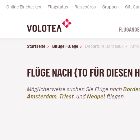
Online Einchecken
Flugstatus
Reisebüros
Gruppen
Gift Car
FLUGANGE
Startseite
Billige Fluege
Departure Bordeaux
Arriv
FLÜGE NACH {TO FÜR DIESEN 
Möglicherweise suchen Sie Flüge nach
Borde
Amsterdam
,
Triest
, und
Neapel
fliegen.