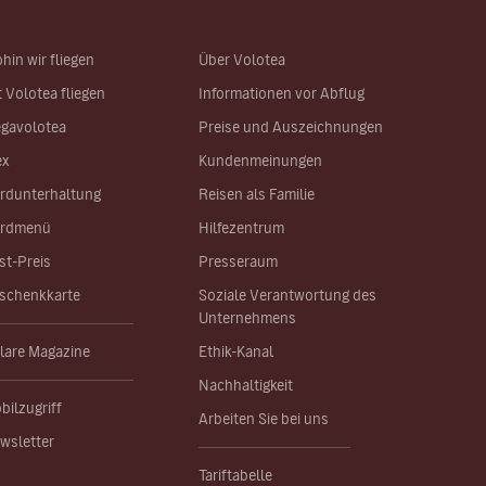
hin wir fliegen
Über Volotea
t Volotea fliegen
Informationen vor Abflug
gavolotea
Preise und Auszeichnungen
ex
Kundenmeinungen
rdunterhaltung
Reisen als Familie
rdmenü
Hilfezentrum
st-Preis
Presseraum
schenkkarte
Soziale Verantwortung des
Unternehmens
lare Magazine
Ethik-Kanal
Nachhaltigkeit
bilzugriff
Arbeiten Sie bei uns
wsletter
Tariftabelle