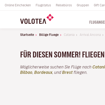
Online Einchecken
Flugstatus
Reisebüros
Gruppen
Gift Car
FLUGANGE
Startseite
Billige Fluege
Catania
Arrival Ancona
FÜR DIESEN SOMMER! FLIEGEN 
Möglicherweise suchen Sie Flüge nach
Catani
Bilbao
,
Bordeaux
, und
Brest
fliegen.