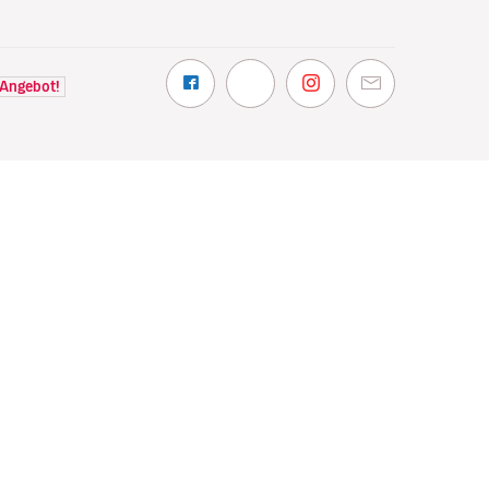
 Angebot!
NTDECKEN
VOLOTEA
hin wir fliegen
Über Volotea
t Volotea fliegen
Informationen vor Abflug
gavolotea
Preise und Auszeichnungen
ex
Kundenmeinungen