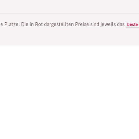
e Plätze. Die in Rot dargestellten Preise sind jeweils das
beste
FLÜGE
DIENSTLEISTUNGEN
E
Flugangebote
Online Einchecken
Wo
Status Ihres Fluges
Ihre Buchung verwalten
Mi
Direkte Flüge
Bestätigungsmail erneut
Me
senden
Fl