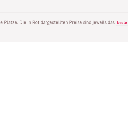
e Plätze. Die in Rot dargestellten Preise sind jeweils das
beste
FLÜGE
DIENSTLEISTUNGEN
E
Flugangebote
Online Einchecken
Wo
Status Ihres Fluges
Ihre Buchung verwalten
Mi
Direkte Flüge
Bestätigungsmail erneut
Me
senden
Fl