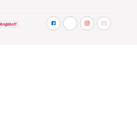
 Angebot!
NTDECKEN
VOLOTEA
hin wir fliegen
Über Volotea
t Volotea fliegen
Informationen vor Abflug
gavolotea
Preise und Auszeichnungen
ex
Kundenmeinungen