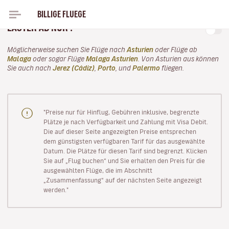
BILLIGE FLUEGE
FLÜGE NACH MALAGA, FLIEGEN SIE MIT VOLOTEA IM
EASTER AB NUR .
Möglicherweise suchen Sie Flüge nach
Asturien
oder Flüge ab
Malaga
oder sogar Flüge
Malaga Asturien
. Von Asturien aus können
Sie auch nach
Jerez (Cádiz)
,
Porto
, und
Palermo
fliegen.
"Preise nur für Hinflug, Gebühren inklusive, begrenzte
Plätze je nach Verfügbarkeit und Zahlung mit Visa Debit.
Die auf dieser Seite angezeigten Preise entsprechen
dem günstigsten verfügbaren Tarif für das ausgewählte
Datum. Die Plätze für diesen Tarif sind begrenzt. Klicken
Sie auf „Flug buchen“ und Sie erhalten den Preis für die
ausgewählten Flüge, die im Abschnitt
„Zusammenfassung“ auf der nächsten Seite angezeigt
werden."