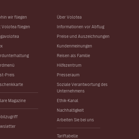
hin wir fliegen
Über Volotea
t Volotea fliegen
Informationen vor Abflug
gavolotea
Preise und Auszeichnungen
ex
Kundenmeinungen
rdunterhaltung
Reisen als Familie
rdmenü
Hilfezentrum
st-Preis
Presseraum
schenkkarte
Soziale Verantwortung des
Unternehmens
lare Magazine
Ethik-Kanal
Nachhaltigkeit
bilzugriff
Arbeiten Sie bei uns
wsletter
Tariftabelle