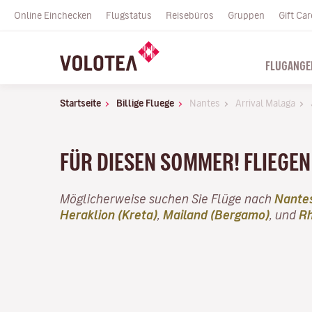
Online Einchecken
Flugstatus
Reisebüros
Gruppen
Gift Car
FLUGANGE
Startseite
Billige Fluege
Nantes
Arrival Malaga
FÜR DIESEN SOMMER! FLIEGEN 
Möglicherweise suchen Sie Flüge nach
Nante
Heraklion (Kreta)
,
Mailand (Bergamo)
, und
R