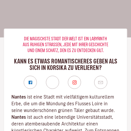
DIE MAGISCHSTE STADT DER WELT IST EIN LABYRINTH
AUS RUHIGEN STRASSEN, JEDE MIT IHRER GESCHICHTE U
ND EINEM SCHATZ, DEN ES ZU ENTDECKEN GILT.
KANN ES ETWAS ROMANTISCHERES GEBEN ALS
SICH IN KORSIKA ZU VERLIEREN?
Nantes
ist eine Stadt mit vielfältigem kulturellem
Erbe, die um die Mündung des
Flusses Loire
in
seine wunderschönen grünen Täler gebaut wurde.
Nantes
ist auch eine lebendige
Universitätsstadt
,
deren atemberaubende Architektur einen
künstlerischen Charakter aufweist. Zum Entspannen