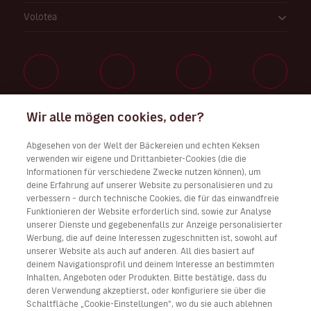
Volotea
Wir alle mögen cookies, oder?
Arbeiten Sie bei uns
Abgesehen von der Welt der Bäckereien und echten Keksen
verwenden wir eigene und Drittanbieter-Cookies (die die
Informationen für verschiedene Zwecke nutzen können), um
deine Erfahrung auf unserer Website zu personalisieren und zu
Laden Sie Volotea app für iOS und Android herunter
verbessern – durch technische Cookies, die für das einwandfreie
Funktionieren der Website erforderlich sind, sowie zur Analyse
unserer Dienste und gegebenenfalls zur Anzeige personalisierter
Werbung, die auf deine Interessen zugeschnitten ist, sowohl auf
unserer Website als auch auf anderen. All dies basiert auf
deinem Navigationsprofil und deinem Interesse an bestimmten
Inhalten, Angeboten oder Produkten. Bitte bestätige, dass du
deren Verwendung akzeptierst, oder konfiguriere sie über die
Schaltfläche „Cookie-Einstellungen“, wo du sie auch ablehnen