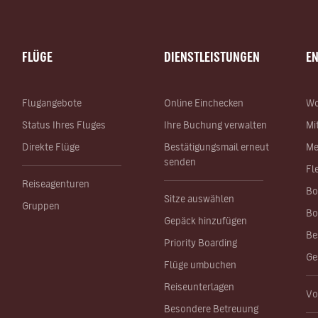
FLÜGE
DIENSTLEISTUNGEN
E
Flugangebote
Online Einchecken
Wo
Status Ihres Fluges
Ihre Buchung verwalten
Mi
Direkte Flüge
Bestätigungsmail erneut
Me
senden
Fl
Reiseagenturen
Bo
Sitze auswählen
Gruppen
Bo
Gepäck hinzufügen
Be
Priority Boarding
Ge
Flüge umbuchen
Reiseunterlagen
Vo
Besondere Betreuung