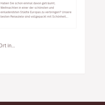
Haben Sie schon einmal davon geträumt,
Weihnachten in einer der schönsten und
einladendsten Städte Europas zu verbringen? Unsere
besten Reiseziele sind vollgepackt mit Schönheit,
festlicher Atmosphäre und Energie, um das neue Ja…
t in...