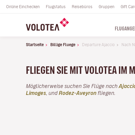
Online Einchecken
Flugstatus
Reisebüros
Gruppen
Gift Car
FLUGANGE
Startseite
Billige Fluege
Departure Ajaccio
Nach N
FLIEGEN SIE MIT VOLOTEA IM 
Möglicherweise suchen Sie Flüge nach
Ajacci
Limoges
, und
Rodez-Aveyron
fliegen.