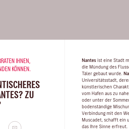
RRATEN IHNEN,
Nantes
ist eine Stadt m
die Mündung des
Fluss
INDEN KÖNNEN.
Täler gebaut wurde.
Na
Universitätsstadt
, der
NTISCHERES
künstlerischen Charak
ANTES? ZU
vom Hafen aus zu nahe
oder unter der Sommer
?
bodenständige Mischun
Verbindung mit den We
Muscadet
, schafft ein
das Ihre Sinne erfreut.