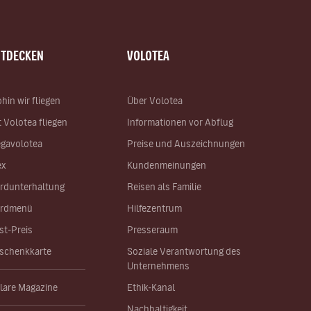
NTDECKEN
VOLOTEA
hin wir fliegen
Über Volotea
t Volotea fliegen
Informationen vor Abflug
gavolotea
Preise und Auszeichnungen
ex
Kundenmeinungen
rdunterhaltung
Reisen als Familie
rdmenü
Hilfezentrum
st-Preis
Presseraum
schenkkarte
Soziale Verantwortung des
Unternehmens
lare Magazine
Ethik-Kanal
Nachhaltigkeit