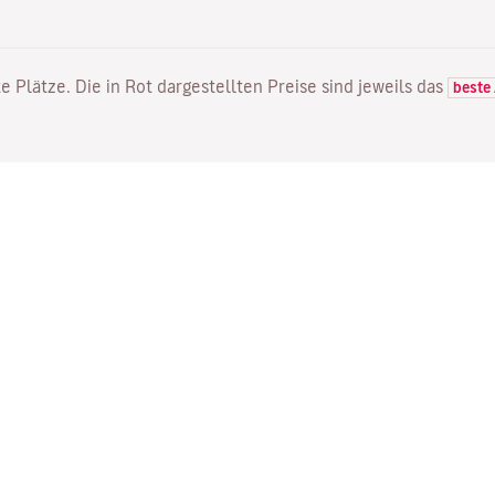
e Plätze. Die in Rot dargestellten Preise sind jeweils das
beste
FLÜGE
DIENSTLEISTUNGEN
E
Flugangebote
Online Einchecken
Wo
Status Ihres Fluges
Ihre Buchung verwalten
Mi
Direkte Flüge
Bestätigungsmail erneut
Me
senden
Fl