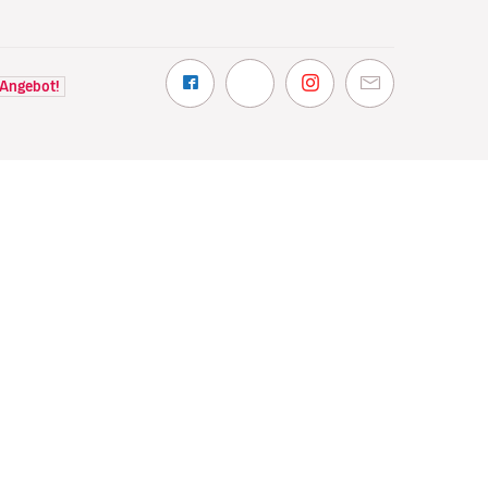
 Angebot!
NTDECKEN
VOLOTEA
hin wir fliegen
Über Volotea
t Volotea fliegen
Informationen vor Abflug
gavolotea
Preise und Auszeichnungen
ex
Kundenmeinungen