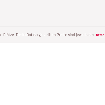
e Plätze. Die in Rot dargestellten Preise sind jeweils das
beste
FLÜGE
DIENSTLEISTUNGEN
E
Flugangebote
Online Einchecken
Wo
Status Ihres Fluges
Ihre Buchung verwalten
Mi