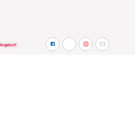
 Angebot!
NTDECKEN
VOLOTEA
hin wir fliegen
Über Volotea
t Volotea fliegen
Informationen vor Abflug