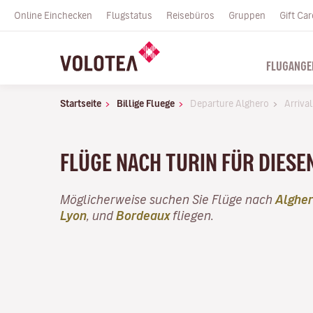
Online Einchecken
Flugstatus
Reisebüros
Gruppen
Gift Car
FLUGANGE
Startseite
Billige Fluege
Departure Alghero
Arrival
FLÜGE NACH TURIN FÜR DIESE
Möglicherweise suchen Sie Flüge nach
Alghe
Lyon
, und
Bordeaux
fliegen.