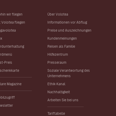
hin wir fliegen
Über Volotea
t Volotea fliegen
Informationen vor Abflug
gavolotea
Preise und Auszeichnungen
ex
Kundenmeinungen
rdunterhaltung
Reisen als Familie
rdmenü
Hilfezentrum
st-Preis
Presseraum
schenkkarte
Soziale Verantwortung des
Unternehmens
lare Magazine
Ethik-Kanal
Nachhaltigkeit
bilzugriff
Arbeiten Sie bei uns
wsletter
Tariftabelle