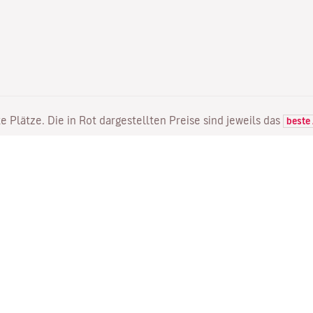
e Plätze. Die in Rot dargestellten Preise sind jeweils das
beste
FLÜGE
DIENSTLEISTUNGEN
E
Flugangebote
Online Einchecken
Wo