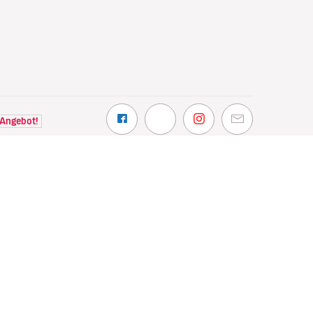
 Angebot!
NTDECKEN
VOLOTEA
hin wir fliegen
Über Volotea