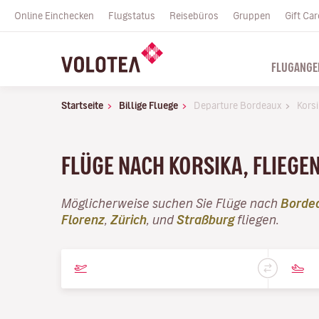
Online Einchecken
Flugstatus
Reisebüros
Gruppen
Gift Car
FLUGANGE
Startseite
Billige Fluege
Departure Bordeaux
Kors
FLÜGE NACH KORSIKA, FLIEGEN
Möglicherweise suchen Sie Flüge nach
Borde
Florenz
,
Zürich
, und
Straßburg
fliegen.