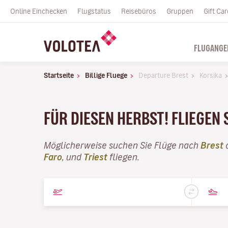
Online Einchecken
Flugstatus
Reisebüros
Gruppen
Gift Car
FLUGANGE
Startseite
Billige Fluege
Departure Brest
Korsika
FÜR DIESEN HERBST! FLIEGEN 
Möglicherweise suchen Sie Flüge nach
Brest
o
Faro
, und
Triest
fliegen.