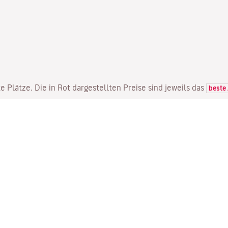
e Plätze. Die in Rot dargestellten Preise sind jeweils das
beste
FLÜGE
DIENSTLEISTUNGEN
E
Flugangebote
Online Einchecken
Wo