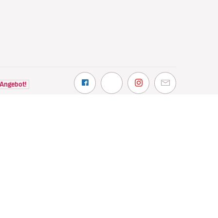
 Angebot!
NTDECKEN
VOLOTEA
hin wir fliegen
Über Volotea