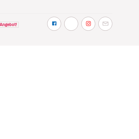
 Angebot!
NTDECKEN
VOLOTEA
hin wir fliegen
Über Volotea
t Volotea fliegen
Informationen vor Abflug
gavolotea
Preise und Auszeichnungen
ex
Kundenmeinungen