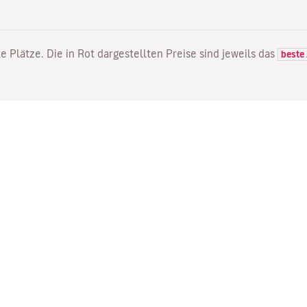
e Plätze. Die in Rot dargestellten Preise sind jeweils das
beste
FLÜGE
DIENSTLEISTUNGEN
E
Flugangebote
Online Einchecken
Wo
Status Ihres Fluges
Ihre Buchung verwalten
Mi
Direkte Flüge
Bestätigungsmail erneut
Me
senden
Fl