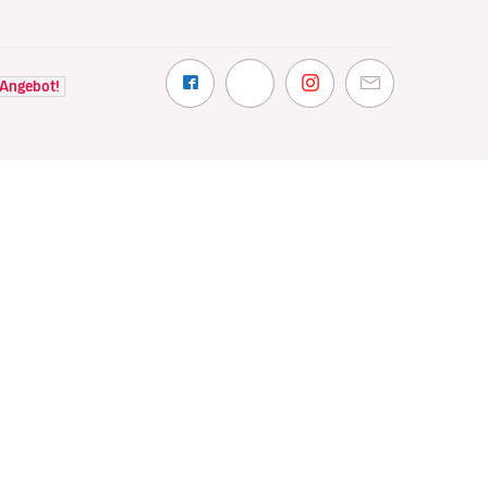
 Angebot!
NTDECKEN
VOLOTEA
hin wir fliegen
Über Volotea
t Volotea fliegen
Informationen vor Abflug
gavolotea
Preise und Auszeichnungen
ex
Kundenmeinungen