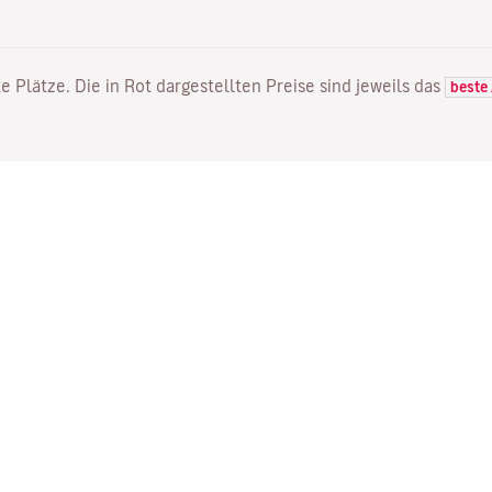
e Plätze. Die in Rot dargestellten Preise sind jeweils das
beste
FLÜGE
DIENSTLEISTUNGEN
E
Flugangebote
Online Einchecken
Wo
Status Ihres Fluges
Ihre Buchung verwalten
Mi
Direkte Flüge
Bestätigungsmail erneut
Me
senden
Fl