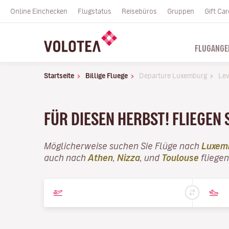
Online Einchecken
Flugstatus
Reisebüros
Gruppen
Gift Car
FLUGANGE
Startseite
Billige Fluege
Departure Luxemburg
Lev
FÜR DIESEN HERBST! FLIEGEN 
Möglicherweise suchen Sie Flüge nach
Luxem
auch nach
Athen
,
Nizza
, und
Toulouse
fliegen