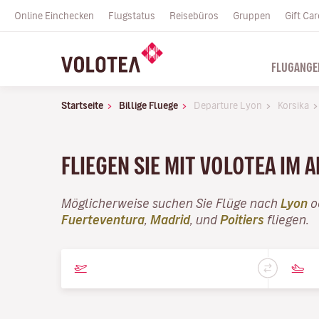
Online Einchecken
Flugstatus
Reisebüros
Gruppen
Gift Car
FLUGANGE
Startseite
Billige Fluege
Departure Lyon
Korsika
FLIEGEN SIE MIT VOLOTEA IM A
Möglicherweise suchen Sie Flüge nach
Lyon
o
Fuerteventura
,
Madrid
, und
Poitiers
fliegen.