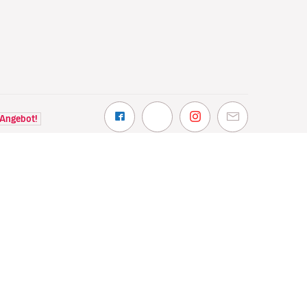
 Angebot!
NTDECKEN
VOLOTEA
hin wir fliegen
Über Volotea