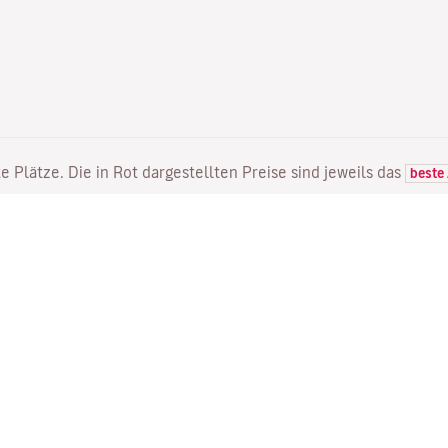
e Plätze. Die in Rot dargestellten Preise sind jeweils das
beste
FLÜGE
DIENSTLEISTUNGEN
E
Flugangebote
Online Einchecken
Wo