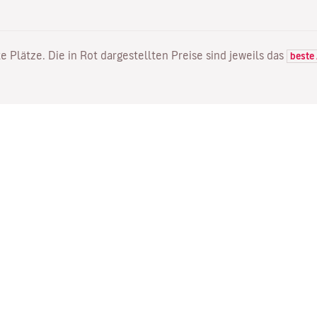
e Plätze. Die in Rot dargestellten Preise sind jeweils das
beste
FLÜGE
DIENSTLEISTUNGEN
E
Flugangebote
Online Einchecken
Wo
Status Ihres Fluges
Ihre Buchung verwalten
Mi
Direkte Flüge
Bestätigungsmail erneut
Me
senden
Fl