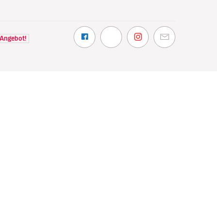
 Angebot!
NTDECKEN
VOLOTEA
hin wir fliegen
Über Volotea
t Volotea fliegen
Informationen vor Abflug
gavolotea
Preise und Auszeichnungen
ex
Kundenmeinungen