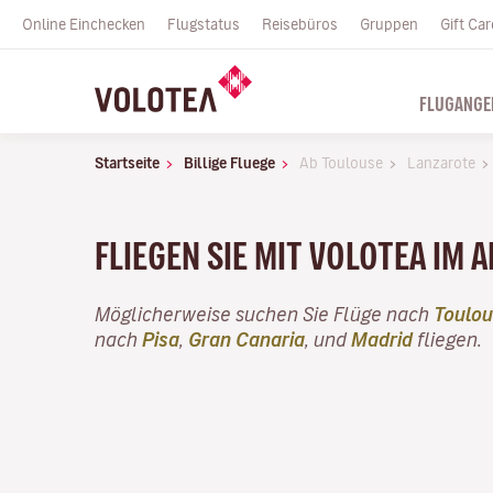
Online Einchecken
Flugstatus
Reisebüros
Gruppen
Gift Car
FLUGANGE
Startseite
Billige Fluege
Ab Toulouse
Lanzarote
FLIEGEN SIE MIT VOLOTEA IM A
Möglicherweise suchen Sie Flüge nach
Toulo
nach
Pisa
,
Gran Canaria
, und
Madrid
fliegen.