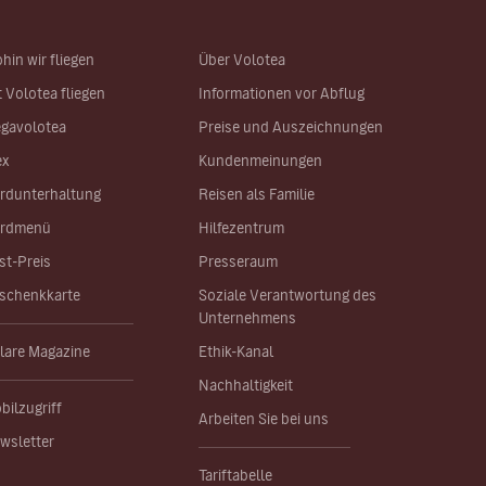
hin wir fliegen
Über Volotea
t Volotea fliegen
Informationen vor Abflug
gavolotea
Preise und Auszeichnungen
ex
Kundenmeinungen
rdunterhaltung
Reisen als Familie
rdmenü
Hilfezentrum
st-Preis
Presseraum
schenkkarte
Soziale Verantwortung des
Unternehmens
lare Magazine
Ethik-Kanal
Nachhaltigkeit
bilzugriff
Arbeiten Sie bei uns
wsletter
Tariftabelle