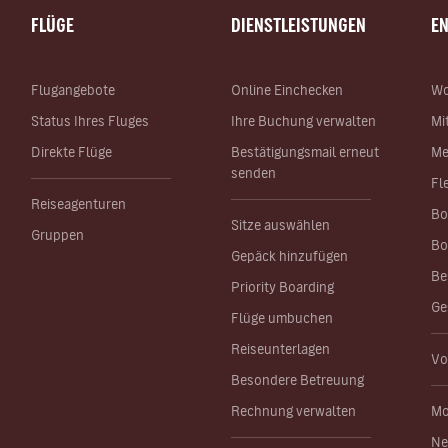
FLÜGE
DIENSTLEISTUNGEN
E
Flugangebote
Online Einchecken
Wo
Status Ihres Fluges
Ihre Buchung verwalten
Mi
Direkte Flüge
Bestätigungsmail erneut
Me
senden
Fl
Reiseagenturen
Bo
Sitze auswählen
Gruppen
Bo
Gepäck hinzufügen
Be
Priority Boarding
Ge
Flüge umbuchen
Reiseunterlagen
Vo
Besondere Betreuung
Rechnung verwalten
Mo
Ne