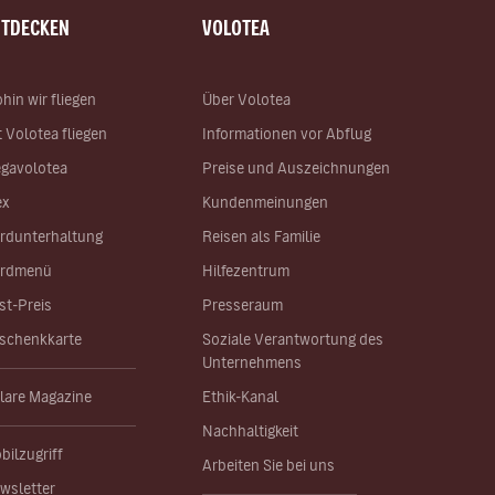
NTDECKEN
VOLOTEA
hin wir fliegen
Über Volotea
t Volotea fliegen
Informationen vor Abflug
gavolotea
Preise und Auszeichnungen
ex
Kundenmeinungen
rdunterhaltung
Reisen als Familie
rdmenü
Hilfezentrum
st-Preis
Presseraum
schenkkarte
Soziale Verantwortung des
Unternehmens
lare Magazine
Ethik-Kanal
Nachhaltigkeit
bilzugriff
Arbeiten Sie bei uns
wsletter