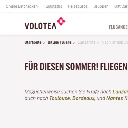
Online Einchecken
Flugstatus
Reisebüros
Gruppen
Gift Car
FLUGANGE
Startseite
Billige Fluege
Lanzarote
Nach Straßbur
FÜR DIESEN SOMMER! FLIEGEN 
Möglicherweise suchen Sie Flüge nach
Lanza
auch nach
Toulouse
,
Bordeaux
, und
Nantes
fl