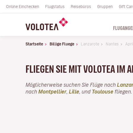
Online Einchecken
Flugstatus
Reisebüros
Gruppen
Gift Car
FLUGANGE
Startseite
Billige Fluege
Lanzarote
Nantes
Apri
FLIEGEN SIE MIT VOLOTEA IM A
Möglicherweise suchen Sie Flüge nach
Lanza
nach
Montpellier
,
Lille
, und
Toulouse
fliegen.