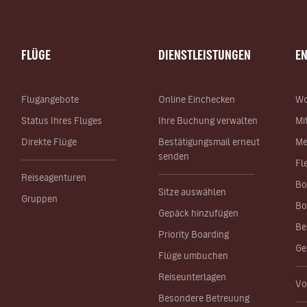
FLÜGE
DIENSTLEISTUNGEN
E
Flugangebote
Online Einchecken
Wo
Status Ihres Fluges
Ihre Buchung verwalten
Mi
Direkte Flüge
Bestätigungsmail erneut
Me
senden
Fl
Reiseagenturen
Bo
Sitze auswählen
Gruppen
Bo
Gepäck hinzufügen
Be
Priority Boarding
Ge
Flüge umbuchen
Reiseunterlagen
Vo
Besondere Betreuung