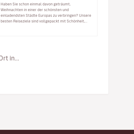
Haben Sie schon einmal davon geträumt,
Weihnachten in einer der schönsten und
einladendsten Städte Europas zu verbringen? Unsere
besten Reiseziele sind vollgepackt mit Schönheit,
festlicher Atmosphäre und Energie, um das neue Ja…
t in...