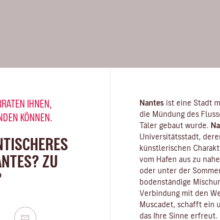
RRATEN IHNEN,
Nantes
ist eine Stadt m
die Mündung des
Fluss
INDEN KÖNNEN.
Täler gebaut wurde.
Na
Universitätsstadt
, der
NTISCHERES
künstlerischen Charak
ANTES? ZU
vom Hafen aus zu nahe
oder unter der Sommer
?
bodenständige Mischun
Verbindung mit den We
Muscadet
, schafft ein
das Ihre Sinne erfreut.