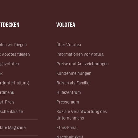
NTDECKEN
VOLOTEA
hin wir fliegen
Über Volotea
t Volotea fliegen
Informationen vor Abflug
gavolotea
Preise und Auszeichnungen
ex
Kundenmeinungen
rdunterhaltung
Reisen als Familie
rdmenü
Hilfezentrum
st-Preis
Presseraum
schenkkarte
Soziale Verantwortung des
Unternehmens
lare Magazine
Ethik-Kanal
Nachhaltigkeit