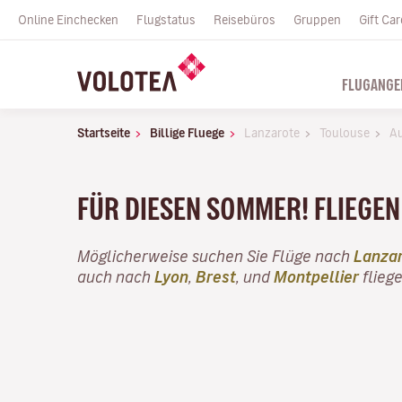
Online Einchecken
Flugstatus
Reisebüros
Gruppen
Gift Car
FLUGANGE
Startseite
Billige Fluege
Lanzarote
Toulouse
A
FÜR DIESEN SOMMER! FLIEGEN 
Möglicherweise suchen Sie Flüge nach
Lanza
auch nach
Lyon
,
Brest
, und
Montpellier
fliege