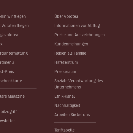
hin wir fliegen
Über Volotea
t Volotea fliegen
Informationen vor Abflug
gavolotea
Preise und Auszeichnungen
ex
Kundenmeinungen
rdunterhaltung
Reisen als Familie
rdmenü
Hilfezentrum
st-Preis
Presseraum
schenkkarte
Soziale Verantwortung des
Unternehmens
lare Magazine
Ethik-Kanal
Nachhaltigkeit
bilzugriff
Arbeiten Sie bei uns
wsletter
Tariftabelle