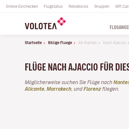
Online Einchecken
Flugstatus
Reisebüros
Gruppen
Gift Car
FLUGANGE
Startseite
Billige Fluege
Ab Nantes
Nach Ajaccio
FLÜGE NACH AJACCIO FÜR DI
Möglicherweise suchen Sie Flüge nach
Nante
Alicante
,
Marrakech
, und
Florenz
fliegen.