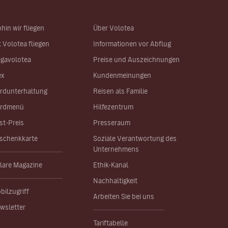
hin wir fliegen
Über Volotea
t Volotea fliegen
Informationen vor Abflug
gavolotea
Preise und Auszeichnungen
ex
Kundenmeinungen
rdunterhaltung
Reisen als Familie
rdmenü
Hilfezentrum
st-Preis
Presseraum
schenkkarte
Soziale Verantwortung des
Unternehmens
lare Magazine
Ethik-Kanal
Nachhaltigkeit
bilzugriff
Arbeiten Sie bei uns
wsletter
Tariftabelle