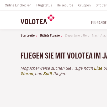
Online Einchecken
Flugstatus
Reisebüros
Gruppen
Gift Car
FLUGANGE
Startseite
Billige Fluege
Departure Lille
Nach Ajac
FLIEGEN SIE MIT VOLOTEA IM 
Möglicherweise suchen Sie Flüge nach
Lille
od
Warna
, und
Split
fliegen.