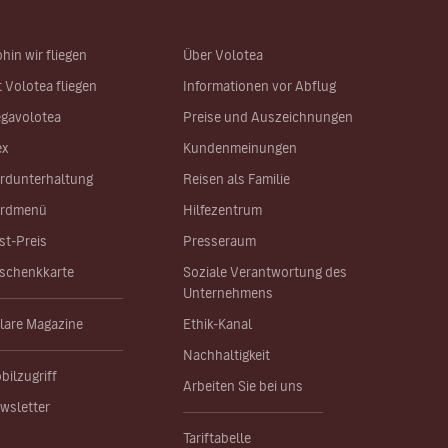
hin wir fliegen
Über Volotea
t Volotea fliegen
Informationen vor Abflug
gavolotea
Preise und Auszeichnungen
ex
Kundenmeinungen
rdunterhaltung
Reisen als Familie
rdmenü
Hilfezentrum
st-Preis
Presseraum
schenkkarte
Soziale Verantwortung des
Unternehmens
lare Magazine
Ethik-Kanal
Nachhaltigkeit
bilzugriff
Arbeiten Sie bei uns
wsletter
Tariftabelle