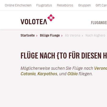
Online Einchecken
Flugstatus
Reisebüros
Gruppen
Gift Car
FLUGANGE
Startseite
Billige Fluege
Ab Verona
Nach Alghero
FLÜGE NACH {TO FÜR DIESEN 
Möglicherweise suchen Sie Flüge nach
Veron
Catania
,
Karpathos
, und
Olbia
fliegen.