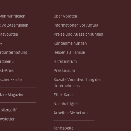
hin wir fliegen
Über Volotea
t Volotea fliegen
Informationen vor Abflug
gavolotea
Preise und Auszeichnungen
ex
Kundenmeinungen
rdunterhaltung
Reisen als Familie
rdmenü
Hilfezentrum
st-Preis
Presseraum
schenkkarte
Soziale Verantwortung des
Unternehmens
lare Magazine
Ethik-Kanal
Nachhaltigkeit
bilzugriff
Arbeiten Sie bei uns
wsletter
Tariftabelle