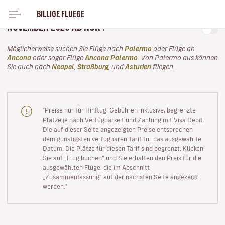
BILLIGE FLUEGE
FÜR DIESEN HERBST! FLIEGEN SIE MIT VOLOTEA IM
NOVEMBER 2026 AB NUR .
Möglicherweise suchen Sie Flüge nach
Palermo
oder Flüge ab
Ancona
oder sogar Flüge
Ancona Palermo
. Von Palermo aus können
Sie auch nach
Neapel
,
Straßburg
, und
Asturien
fliegen.
"Preise nur für Hinflug, Gebühren inklusive, begrenzte
Plätze je nach Verfügbarkeit und Zahlung mit Visa Debit.
Die auf dieser Seite angezeigten Preise entsprechen
dem günstigsten verfügbaren Tarif für das ausgewählte
Datum. Die Plätze für diesen Tarif sind begrenzt. Klicken
Sie auf „Flug buchen“ und Sie erhalten den Preis für die
ausgewählten Flüge, die im Abschnitt
„Zusammenfassung“ auf der nächsten Seite angezeigt
werden."