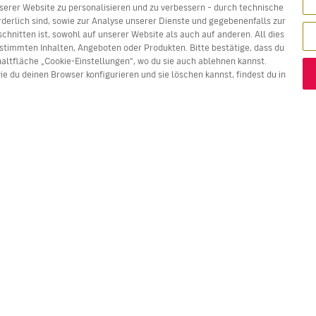
erer Website zu personalisieren und zu verbessern – durch technische
rderlich sind, sowie zur Analyse unserer Dienste und gegebenenfalls zur
chnitten ist, sowohl auf unserer Website als auch auf anderen. All dies
stimmten Inhalten, Angeboten oder Produkten. Bitte bestätige, dass du
e Plätze. Die in Rot dargestellten Preise sind jeweils das
beste
haltfläche „Cookie-Einstellungen“, wo du sie auch ablehnen kannst.
e du deinen Browser konfigurieren und sie löschen kannst, findest du in
FLÜGE
DIENSTLEISTUNGEN
E
Flugangebote
Online Einchecken
Wo
Status Ihres Fluges
Ihre Buchung verwalten
Mi
Direkte Flüge
Bestätigungsmail erneut
Me
senden
Fl