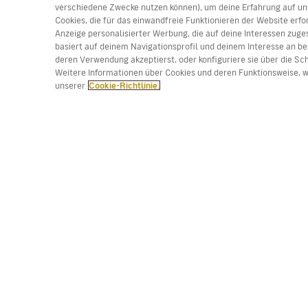
verschiedene Zwecke nutzen können), um deine Erfahrung auf uns
Cookies, die für das einwandfreie Funktionieren der Website erfo
Anzeige personalisierter Werbung, die auf deine Interessen zuges
basiert auf deinem Navigationsprofil und deinem Interesse an be
(*) Preis pro Strecke, Gebühren inklusive. Begrenzt
deren Verwendung akzeptierst, oder konfiguriere sie über die Sc
Weitere Informationen über Cookies und deren Funktionsweise, wi
unserer
Cookie-Richtlinie.
Arbeiten Sie bei uns