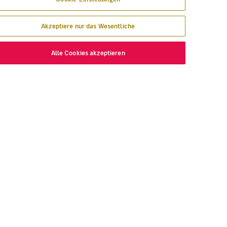
Akzeptiere nur das Wesentliche
 Angebot!
Alle Cookies akzeptieren
NTDECKEN
VOLOTEA
hin wir fliegen
Über Volotea
t Volotea fliegen
Informationen vor Abflug
gavolotea
Preise und Auszeichnungen
ex
Kundenmeinungen