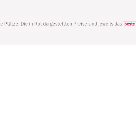
e Plätze. Die in Rot dargestellten Preise sind jeweils das
beste
FLÜGE
DIENSTLEISTUNGEN
E
Flugangebote
Online Einchecken
Wo
Status Ihres Fluges
Ihre Buchung verwalten
Mi
Direkte Flüge
Bestätigungsmail erneut
Me
senden
Fl