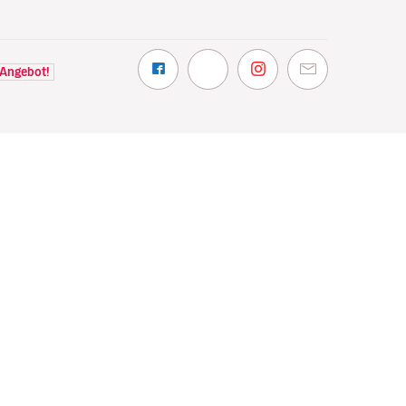
 Angebot!
NTDECKEN
VOLOTEA
hin wir fliegen
Über Volotea
t Volotea fliegen
Informationen vor Abflug
gavolotea
Preise und Auszeichnungen
ex
Kundenmeinungen