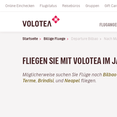
Online Einchecken
Flugstatus
Reisebüros
Gruppen
Gift Car
FLUGANGE
Startseite
Billige Fluege
Departure Bilbao
Nach Ma
FLIEGEN SIE MIT VOLOTEA IM 
Möglicherweise suchen Sie Flüge nach
Bilbao
Terme
,
Brindisi
, und
Neapel
fliegen.