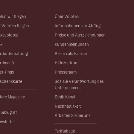
hin wir fliegen
Über Volotea
t Volotea fliegen
Informationen vor Abflug
gavolotea
Preise und Auszeichnungen
ex
Kundenmeinungen
rdunterhaltung
Reisen als Familie
rdmenü
Hilfezentrum
st-Preis
Presseraum
schenkkarte
Soziale Verantwortung des
Unternehmens
lare Magazine
Ethik-Kanal
Nachhaltigkeit
bilzugriff
Arbeiten Sie bei uns
wsletter
Tariftabelle