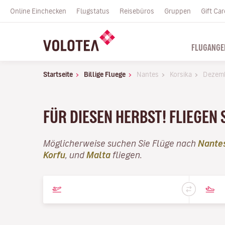
Online Einchecken
Flugstatus
Reisebüros
Gruppen
Gift Car
FLUGANGE
Startseite
Billige Fluege
Nantes
Korsika
Dezem
FÜR DIESEN HERBST! FLIEGEN 
Möglicherweise suchen Sie Flüge nach
Nante
Korfu
, und
Malta
fliegen.