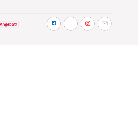
 Angebot!
NTDECKEN
VOLOTEA
hin wir fliegen
Über Volotea
t Volotea fliegen
Informationen vor Abflug
gavolotea
Preise und Auszeichnungen
ex
Kundenmeinungen