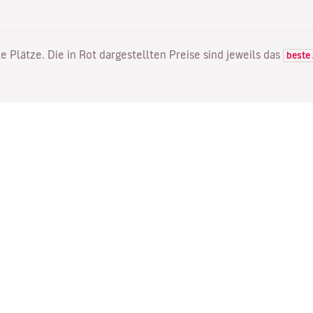
e Plätze. Die in Rot dargestellten Preise sind jeweils das
beste
FLÜGE
DIENSTLEISTUNGEN
E
Flugangebote
Online Einchecken
Wo
Status Ihres Fluges
Ihre Buchung verwalten
Mi
Direkte Flüge
Bestätigungsmail erneut
Me
senden
Fl